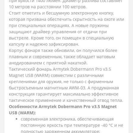
при яркости 1400 люмен. Диаметр разлива составляет
10 метров на расстоянии 100 метров.
Стоит отметить и бесшумную электронную кнопку,
которая призвана обеспечить скрытность на охоте или
при специальных операциях. А новые пружины
защищают драйвер управления от отдачи при
выстреле. Кроме того, он помещен в специальную
капсулу и надежно зафиксирован.
Корпус фонаря также обновили, он получился более
плавным и современным, также обладает матовым
анодированием с приятной накаткой.
Тактический фонарь Armytek Dobermann Pro v3.5
Magnet USB (WARM) совместим с различными
креплениями для оружия, не только с фирменным
быстросъемным магнитным AWM-03. А продуманная
конструкция гарантирует максимально эффективное
тактическое применение и качественный отвод тепла.
Особенности Armytek Dobermann Pro v3.5 Magnet
USB (WARM):
современная электроника, обеспечивающая
постоянную яркость при температуре -40 °C и не
полностью заряженном аккумуляторе;