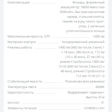
Комплектация
Фонарь, фирменный
аккумулятор 18650 ёмкостью
3500 мАч, быстрая магнитная
зарядк, стальная клипса,
темляк на руку, чехол, грип-
упор, 2 запасных
уплотнительного кольца
Максимальная яркость, OTF
1400 лм
Материал корпуса
Анодированный алюминий
Режимы работы
1400 лм (660 лм после 3 мин) 1
ч 18 мин, 280 лм (4 ч), 112 лм
(10 ч 30 мин), 37 лм (30 ч),
режим Стробоскопа 1400 лм/
15 Hz (660 лм после 3 мин) (2 ч
48 мин), режим Стробоскопа
112 лм/ 15 Hz (21 ч)
Стабилизация яркости
Полная (во всех режимах)
Температура света
4000K
Ударопрочность
Выдерживает падение с
высоты 25 м
Хотспот
5°
Элементы питания
1x18650 Li-Ion