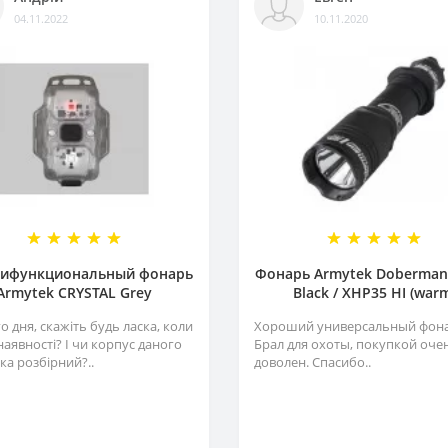
04.11.2022
10.11.2020
ифункциональный фонарь
Фонарь Armytek Dobermann
Armytek CRYSTAL Grey
Black / XHP35 HI (war
 дня, скажіть будь ласка, коли
Хороший универсальный фона
наявності? І чи корпус даного
Брал для охоты, покупкой оче
ка розбірний?..
доволен. Спасибо..