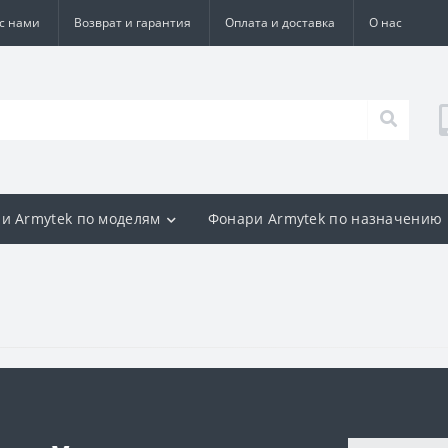
 с нами
Возврат и гарантия
Оплата и доставка
О нас
и Armytek по моделям
Фонари Armytek по назначению