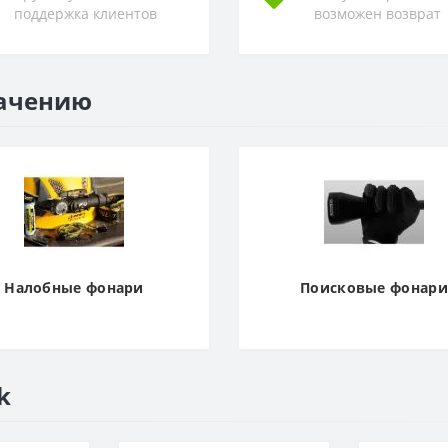
поддержка клиентов
возможен возврат
начению
Налобные фонари
Поисковые фонари
k