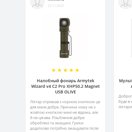
22.11.2023
Налобный фонарь Armytek
Мульт
Wizard v4 C2 Pro XHP50.2 Magnet
USB OLIVE
Доброго
буде в 
Ліхтар отримав з чорною кнопкою це
ліхтари
для мене добре. Причина чому не з
жовтою кнопкою мені не відома, але
й не цікава. Різьблення добре
оброблені та змащені. Гумки
додатково потрібно змащувати після