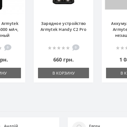
 Armytek
Зарядное устройство
Аккуму
5000 мАч,
Armytek Handy C2 Pro
Armyte
нный
неза
0
0
грн.
660 грн.
1 0
ИНУ
В КОРЗИНУ
В 
Андрій
Евген