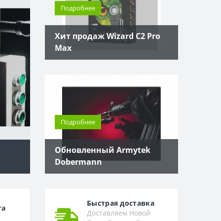
Подробнее
ФОНАРИ ARMYTE
Хит продаж Wizard C2 Pro
Max
на все случаи жизни! Высокая степень
надежности, использование новейших
мировых технологий.
Купить
Подробнее
Обновленный Armytek
Dobermann
Быстрая доставка
та
Доставляем Новой