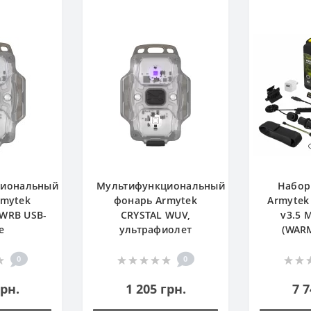
циональный
Мультифункциональный
Набор
rmytek
фонарь Armytek
Armytek
 WRB USB-
CRYSTAL WUV,
v3.5 
e
ультрафиолет
(WARM
0
0
грн.
1 205 грн.
7 7