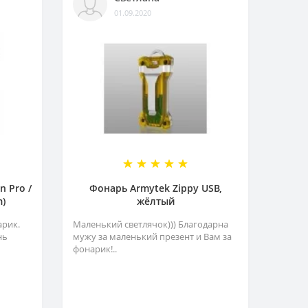
01.09.2020
 Pro /
Фонарь Armytek Zippy USB,
m)
жёлтый
рик.
Маленький светлячок))) Благодарна
нь
мужу за маленький презент и Вам за
фонарик!..