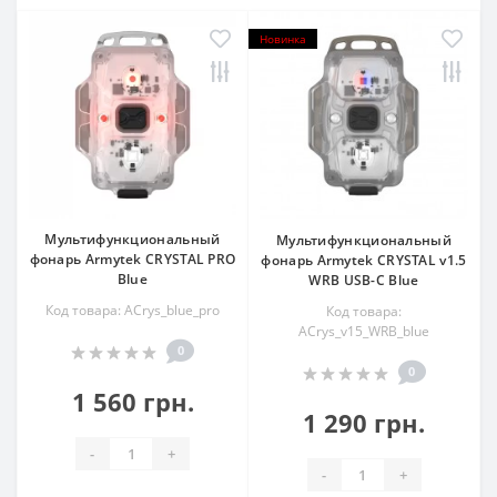
Новинка
Мультифункциональный
Мультифункциональный
фонарь Armytek CRYSTAL PRO
фонарь Armytek CRYSTAL v1.5
Blue
WRB USB-C Blue
Код товара: ACrys_blue_pro
Код товара:
ACrys_v15_WRB_blue
0
0
1 560 грн.
1 290 грн.
-
+
-
+