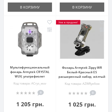
В КОРЗИНУ
В КОРЗИНУ
Уже в продаже!
Мультифункциональный
Фонарь Armytek Zippy WR
фонарь Armytek CRYSTAL
Белый-Красный ES
WUV, ультрафиолет
расширенный набор, жёлтый
Код товара: ACrys_wuv
Код товара: AZWRyellow
0
0
1 205 грн.
1 025 грн.