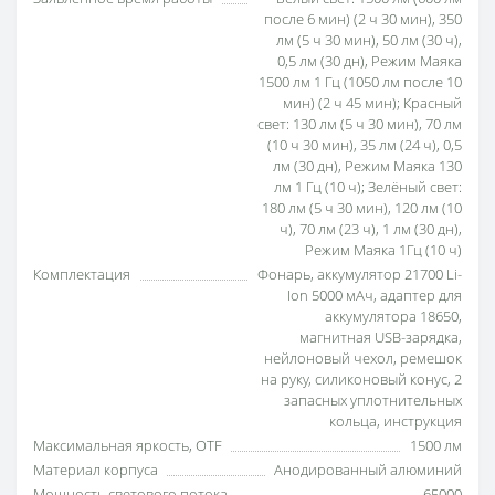
после 6 мин) (2 ч 30 мин), 350
лм (5 ч 30 мин), 50 лм (30 ч),
0,5 лм (30 дн), Режим Маяка
1500 лм 1 Гц (1050 лм после 10
мин) (2 ч 45 мин); Красный
свет: 130 лм (5 ч 30 мин), 70 лм
(10 ч 30 мин), 35 лм (24 ч), 0,5
лм (30 дн), Режим Маяка 130
лм 1 Гц (10 ч); Зелёный свет:
180 лм (5 ч 30 мин), 120 лм (10
ч), 70 лм (23 ч), 1 лм (30 дн),
Режим Маяка 1Гц (10 ч)
Комплектация
Фонарь, аккумулятор 21700 Li-
Ion 5000 мАч, адаптер для
аккумулятора 18650,
магнитная USB-зарядка,
нейлоновый чехол, ремешок
на руку, силиконовый конус, 2
запасных уплотнительных
кольца, инструкция
Максимальная яркость, OTF
1500 лм
Материал корпуса
Анодированный алюминий
Мощность светового потока
65000