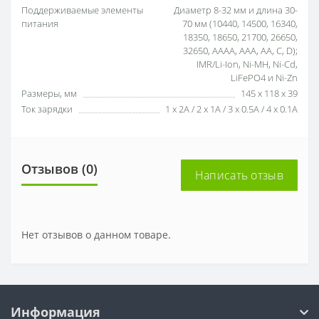
Поддерживаемые элементы
Диаметр 8-32 мм и длина 30-
питания
70 мм (10440, 14500, 16340,
18350, 18650, 21700, 26650,
32650, AAAA, AAA, AA, C, D);
IMR/Li-Ion, Ni-MH, Ni-Cd,
LiFePO4 и Ni-Zn
Размеры, мм
145 х 118 х 39
Ток зарядки
1 х 2A / 2 х 1A / 3 х 0.5A / 4 х 0.1A
Отзывов (0)
Написать отзыв
Нет отзывов о данном товаре.
Информация