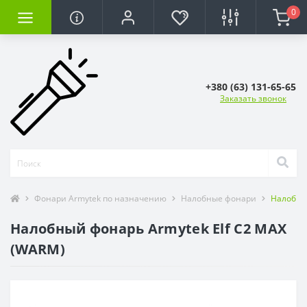
0
+380 (63) 131-65-65
Заказать звонок
Фонари Armytek по назначению
Налобные фонари
Налобны
Налобный фонарь Armytek Elf C2 MAX
(WARM)