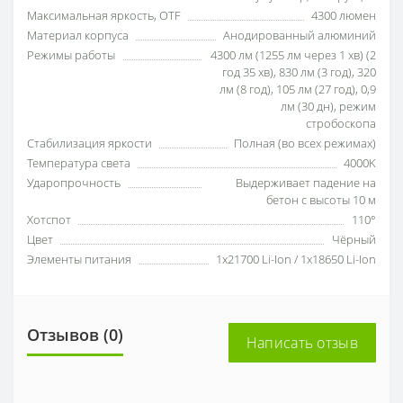
Максимальная яркость, OTF
4300 люмен
Материал корпуса
Анодированный алюминий
Режимы работы
4300 лм (1255 лм через 1 хв) (2
год 35 хв), 830 лм (3 год), 320
лм (8 год), 105 лм (27 год), 0,9
лм (30 дн), режим
стробоскопа
Стабилизация яркости
Полная (во всех режимах)
Температура света
4000K
Ударопрочность
Выдерживает падение на
бетон с высоты 10 м
Хотспот
110°
Цвет
Чёрный
Элементы питания
1x21700 Li-Ion / 1x18650 Li-Ion
Отзывов (0)
Написать отзыв