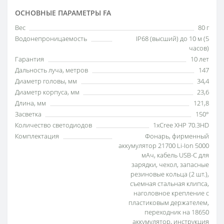
ОСНОВНЫЕ ПАРАМЕТРЫ FA
Вес
80 г
Водонепроницаемость
IP68 (высший) до 10 м (5
часов)
Гарантия
10 лет
Дальность луча, метров
147
Диаметр головы, мм
34,4
Диаметр корпуса, мм
23,6
Длина, мм
121,8
Засветка
150°
Количество светодиодов
1хCree XHP 70.3HD
Комплектация
Фонарь, фирменный
аккумулятор 21700 Li-Ion 5000
мАч, кабель USB-C для
зарядки, чехол, запасные
резиновые кольца (2 шт.),
съемная стальная клипса,
наголовное крепление с
пластиковым держателем,
переходник на 18650
аккумулятор, инструкция