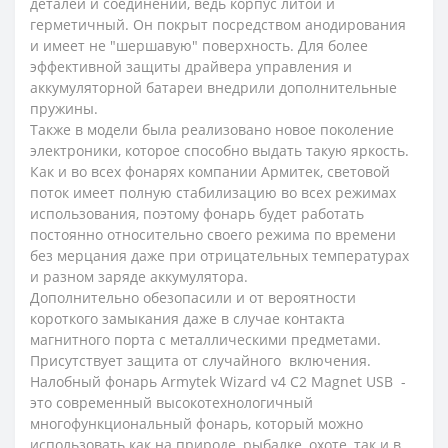
деталей и соединений, ведь корпус литой и
герметичный. Он покрыт посредством анодирования
и имеет не "шершавую" поверхность. Для более
эффективной защиты драйвера управления и
аккумуляторной батареи внедрили дополнительные
пружины.
Также в модели была реализовано новое поколение
электроники, которое способно выдать такую яркость.
Как и во всех фонарях компании Армитек, световой
поток имеет полную стабилизацию во всех режимах
использования, поэтому фонарь будет работать
постоянно относительно своего режима по времени
без мерцания даже при отрицательных температурах
и разном заряде аккумулятора.
Дополнительно обезопасили и от вероятности
короткого замыкания даже в случае контакта
магнитного порта с металлическими предметами.
Присутствует защита от случайного включения.
Налобный фонарь Armytek Wizard v4 C2 Magnet USB -
это современный высокотехнологичный
многофункциональный фонарь, который можно
использовать как на природе, рыбалке, охоте, так и в