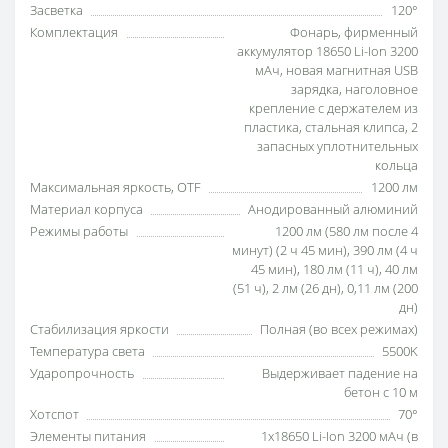
Засветка
120°
Комплектация
Фонарь, фирменный
аккумулятор 18650 Li-Ion 3200
мАч, новая магнитная USB
зарядка, наголовное
крепление с держателем из
пластика, стальная клипса, 2
запасных уплотнительных
кольца
Максимальная яркость, OTF
1200 лм
Материал корпуса
Анодированный алюминий
Режимы работы
1200 лм (580 лм после 4
минут) (2 ч 45 мин), 390 лм (4 ч
45 мин), 180 лм (11 ч), 40 лм
(51 ч), 2 лм (26 дн), 0,11 лм (200
дн)
Стабилизация яркости
Полная (во всех режимах)
Температура света
5500K
Ударопрочность
Выдерживает падение на
бетон с 10 м
Хотспот
70°
Элементы питания
1x18650 Li-Ion 3200 мАч (в