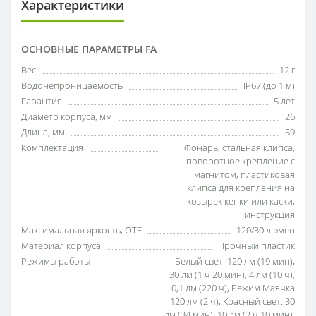
Характеристики
ОСНОВНЫЕ ПАРАМЕТРЫ FA
Вес
12 г
Водонепроницаемость
IP67 (до 1 м)
Гарантия
5 лет
Диаметр корпуса, мм
26
Длина, мм
59
Комплектация
Фонарь, стальная клипса,
поворотное крепление с
магнитом, пластиковая
клипса для крепления на
козырек кепки или каски,
инструкция
Максимальная яркость, OTF
120/30 люмен
Материал корпуса
Прочный пластик
Режимы работы
Белый свет: 120 лм (19 мин),
30 лм (1 ч 20 мин), 4 лм (10 ч),
0,1 лм (220 ч), Режим Маячка
120 лм (2 ч); Красный свет: 30
лм (34 мин), 10 лм (2 ч 10 мин),