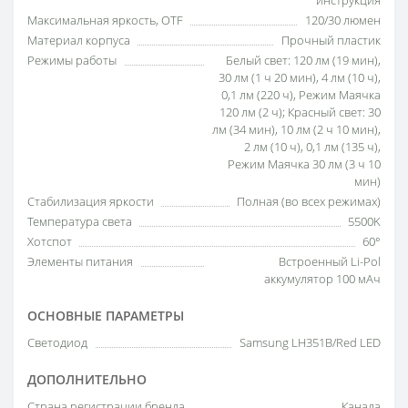
инструкция
Максимальная яркость, OTF
120/30 люмен
Материал корпуса
Прочный пластик
Режимы работы
Белый свет: 120 лм (19 мин),
30 лм (1 ч 20 мин), 4 лм (10 ч),
0,1 лм (220 ч), Режим Маячка
120 лм (2 ч); Красный свет: 30
лм (34 мин), 10 лм (2 ч 10 мин),
2 лм (10 ч), 0,1 лм (135 ч),
Режим Маячка 30 лм (3 ч 10
мин)
Стабилизация яркости
Полная (во всех режимах)
Температура света
5500K
Хотспот
60°
Элементы питания
Встроенный Li-Pol
аккумулятор 100 мАч
ОСНОВНЫЕ ПАРАМЕТРЫ
Светодиод
Samsung LH351B/Red LED
ДОПОЛНИТЕЛЬНО
Страна регистрации бренда
Канада