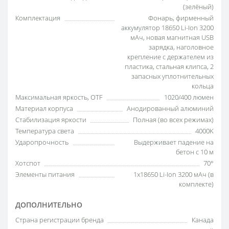
(зелёный)
Комплектация
Фонарь, фирменный
аккумулятор 18650 Li-Ion 3200
мАч, новая магнитная USB
зарядка, наголовное
крепление с держателем из
пластика, стальная клипса, 2
запасных уплотнительных
кольца
Максимальная яркость, OTF
1020/400 люмен
Материал корпуса
Анодированный алюминий
Стабилизация яркости
Полная (во всех режимах)
Температура света
4000K
Ударопрочность
Выдерживает падение на
бетон с 10 м
Хотспот
70°
Элементы питания
1x18650 Li-Ion 3200 мАч (в
комплекте)
ДОПОЛНИТЕЛЬНО
Страна регистрации бренда
Канада