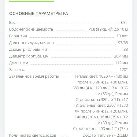
ОСНОВНЫЕ ПАРАМЕТРЫ FA
Вес
65 г
Водонепроницаемость
IP68 (высший) до 10 м
Гарантия
10 лет
Дальность луча, метров
97/63
Диаметр головы, мм
33
Диаметр корпуса, мм
20,4 мм
Длина, мм
112 мм
Засветка
120°
Заявленное время работы
Тёплый свет: 1020 лм (480 лм
после 1,5 мин) (2 ч 30 мин),
380 лм (4 ч), 120 лм (13 ч), 0,55
лм (65 дн), Режим
Стробоскопа 380 лм 1 Гц (17
ч); Зелёный свет: 230 лм (270
лм после 6 мин) (2 ч 20 мин),
140 лм (10 ч), 36 лм (35 ч), 0,2
лм (50 дн), Режим
Стробоскопа 400 лм 1 Гц (7 ч)
Количество светодиодов
2хXD16 (теплый) + 2xLED