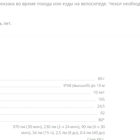
юкзака во время похода или езды на велосипеде. Чехол необхо
 лет.
60 г
IP68 (высший) до 10 м
10 лет
165
24,5
92
80°
970 лм (30 мин), 230 лм (2 ч 24 мин), 90 лм (6 ч 30
мин), 34 лм (15 ч), 2,5 лм (8 дн), 0.4 лм (60 дн)
Cree XP-L