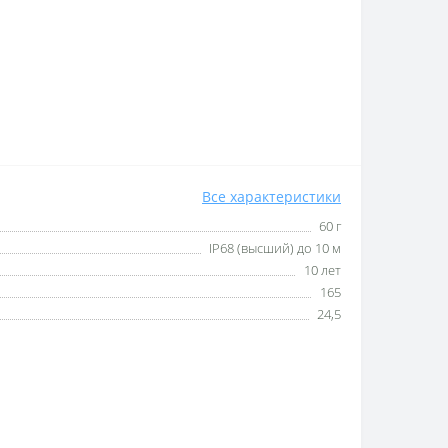
Все характеристики
60 г
IP68 (высший) до 10 м
10 лет
165
24,5