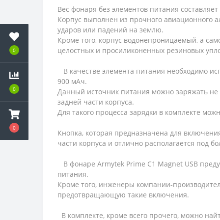
Вес фонаря без элементов питания составляет 
Корпус выполнен из прочного авиационного 
ударов или падений на землю.
Кроме того, корпус водонепроницаемый, а сам
целостных и просиликоненных резиновых упл
0
В качестве элемента питания необходимо испо
900 мАч.
0
Данный источник питания можно заряжать не д
задней части корпуса.
Для такого процесса зарядки в комплекте мож
0
Кнопка, которая предназначена для включен
части корпуса и отлично располагается под б
В фонаре Armytek Prime C1 Magnet USB предус
питания.
Кроме того, инженеры компании-производителя
предотвращающую такие включения.
В комплекте, кроме всего прочего, можно най