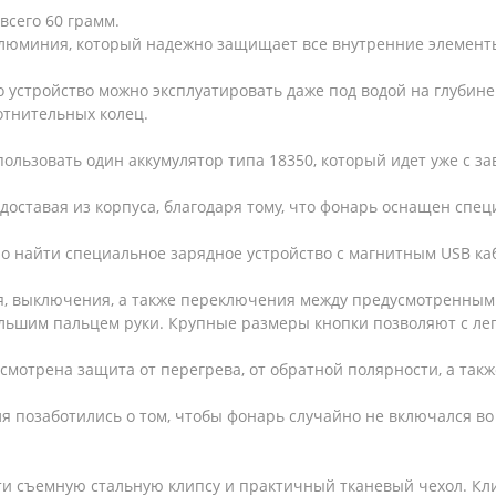
всего 60 грамм.
алюминия, который надежно защищает все внутренние элемент
о устройство можно эксплуатировать даже под водой на глубине
отнительных колец.
льзовать один аккумулятор типа 18350, который идет уже с за
оставая из корпуса, благодаря тому, что фонарь оснащен спе
но найти специальное зарядное устройство с магнитным USB к
ия, выключения, а также переключения между предусмотренны
ольшим пальцем руки. Крупные размеры кнопки позволяют с лег
мотрена защита от перегрева, от обратной полярности, а так
 позаботились о том, чтобы фонарь случайно не включался во
ти съемную стальную клипсу и практичный тканевый чехол. Кл