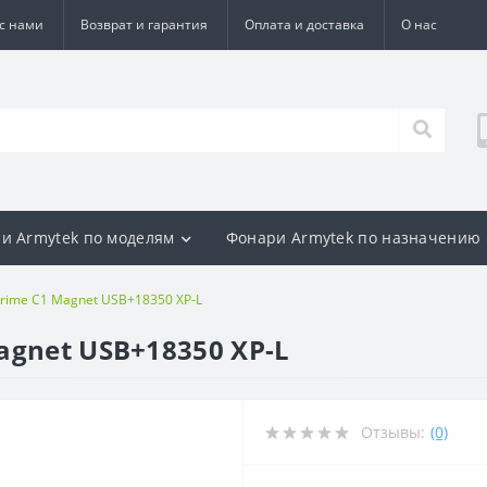
 с нами
Возврат и гарантия
Оплата и доставка
О нас
и Armytek по моделям
Фонари Armytek по назначению
rime C1 Magnet USB+18350 XP-L
agnet USB+18350 XP-L
Отзывы:
(0)