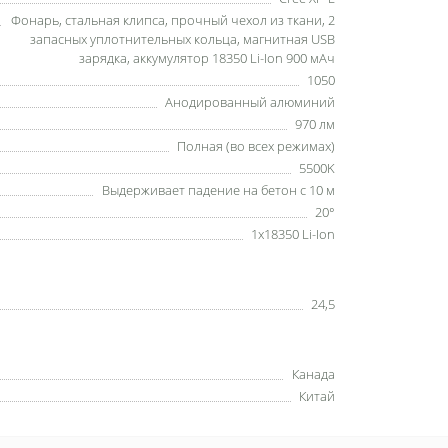
Фонарь, стальная клипса, прочный чехол из ткани, 2
запасных уплотнительных кольца, магнитная USB
зарядка, аккумулятор 18350 Li-Ion 900 мАч
1050
Анодированный алюминий
970 лм
Полная (во всех режимах)
5500K
Выдерживает падение на бетон с 10 м
20°
1x18350 Li-Ion
24,5
Канада
Китай