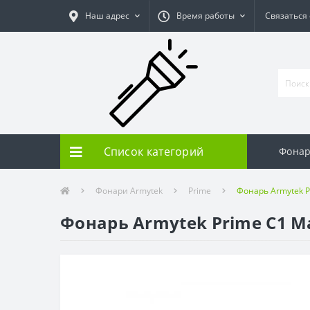
Наш адрес
Время работы
Связаться
Список категорий
Фонар
Фонари Armytek
Prime
Фонарь Armytek P
Фонарь Armytek Prime C1 M