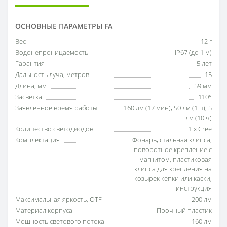
ОСНОВНЫЕ ПАРАМЕТРЫ FA
Вес
12 г
Водонепроницаемость
IP67 (до 1 м)
Гарантия
5 лет
Дальность луча, метров
15
Длина, мм
59 мм
Засветка
110°
Заявленное время работы
160 лм (17 мин), 50 лм (1 ч), 5
лм (10 ч)
Количество светодиодов
1 x Cree
Комплектация
Фонарь, стальная клипса,
поворотное крепление с
магнитом, пластиковая
клипса для крепления на
козырек кепки или каски,
инструкция
Максимальная яркость, OTF
200 лм
Материал корпуса
Прочный пластик
Мощность светового потока
160 лм