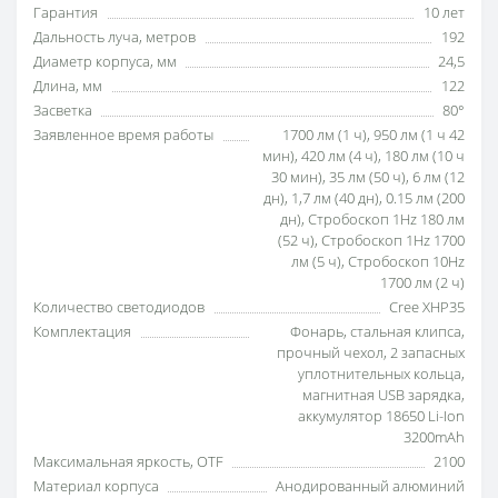
Гарантия
10 лет
Дальность луча, метров
192
Диаметр корпуса, мм
24,5
Длина, мм
122
Засветка
80°
Заявленное время работы
1700 лм (1 ч), 950 лм (1 ч 42
мин), 420 лм (4 ч), 180 лм (10 ч
30 мин), 35 лм (50 ч), 6 лм (12
дн), 1,7 лм (40 дн), 0.15 лм (200
дн), Стробоскоп 1Hz 180 лм
(52 ч), Стробоскоп 1Hz 1700
лм (5 ч), Стробоскоп 10Hz
1700 лм (2 ч)
Количество светодиодов
Cree XHP35
Комплектация
Фонарь, стальная клипса,
прочный чехол, 2 запасных
уплотнительных кольца,
магнитная USB зарядка,
аккумулятор 18650 Li-Ion
3200mAh
Максимальная яркость, OTF
2100
Материал корпуса
Анодированный алюминий