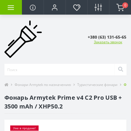
0
+380 (63) 131-65-65
Заказать звонок
Фонари Armytek по назначению
Туристические фонари
Фона
Фонарь Armytek Prime v4 C2 Pro USB +
3500 mAh / XHP50.2
Уже в продаже!