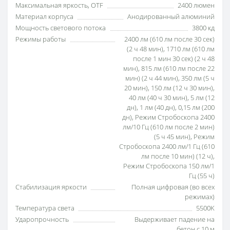
Максимальная яркость, OTF
2400 люмен
Материал корпуса
Анодированный алюминий
Мощность светового потока
3800 кд
Режимы работы
2400 лм (610 лм после 30 сек)
(2 ч 48 мин), 1710 лм (610 лм
после 1 мин 30 сек) (2 ч 48
мин), 815 лм (610 лм после 22
мин) (2 ч 44 мин), 350 лм (5 ч
20 мин), 150 лм (12 ч 30 мин),
40 лм (40 ч 30 мин), 5 лм (12
дн), 1 лм (40 дн), 0,15 лм (200
дн), Режим Стробоскопа 2400
лм/10 Гц (610 лм после 2 мин)
(5 ч 45 мин), Режим
Стробоскопа 2400 лм/1 Гц (610
лм после 10 мин) (12 ч),
Режим Стробоскопа 150 лм/1
Гц (55 ч)
Стабилизация яркости
Полная цифровая (во всех
режимах)
Температура света
5500K
Ударопрочность
Выдерживает падение на
бетон с 10 м