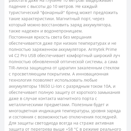
работать даже на глубине 10 метров! Выдерживает
падение с высоты до 10 метров. Не каждый
туристический "фонарный" бренд может предложить
такие характеристики. Магнитный порт, через
который можно восстановить заряд аккумулятора,
также надежен и водонепроницаем.
Постоянная яркость света без мерцания
обеспечивается даже при низких температурах и не
полностью заряженном аккумуляторе. Armytek Prime
v4 C2 Pro USB обеспечивает комфортный широкий луч
полностью обновленной оптической системы, а сама
TIR-линза защищена от царапин закаленным стеклом
с просветляющим покрытием. А инновационная
технология позволяет использовать любые
аккумуляторы 18650 Li-Ion с разрядным током 10A, и
обеспечивает полную защиту от короткого замыкания
даже в случае контакта магнитного порта с
металлическими предметами. Полезным будет и
многоцветная индикация температуры, уровня заряда
и состояния с возможностью отключения последней.
Для защиты светодиода всегда на страже активная
защита от перегрева выше +58 °С в режиме реального