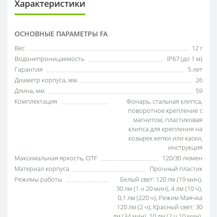
Характеристики
ОСНОВНЫЕ ПАРАМЕТРЫ FA
Вес
12 г
Водонепроницаемость
IP67 (до 1 м)
Гарантия
5 лет
Диаметр корпуса, мм
26
Длина, мм
59
Комплектация
Фонарь, стальная клипса,
поворотное крепление с
магнитом, пластиковая
клипса для крепления на
козырек кепки или каски,
инструкция
Максимальная яркость, OTF
120/30 люмен
Материал корпуса
Прочный пластик
Режимы работы
Белый свет: 120 лм (19 мин),
30 лм (1 ч 20 мин), 4 лм (10 ч),
0,1 лм (220 ч), Режим Маячка
120 лм (2 ч); Красный свет: 30
лм (34 мин), 10 лм (2 ч 10 мин),