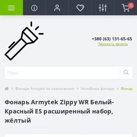
0
+380 (63) 131-65-65
Заказать звонок
Фонари Armytek по назначению
Налобные фонари
Фонарь 
Фонарь Armytek Zippy WR Белый-
Красный ES расширенный набор,
жёлтый