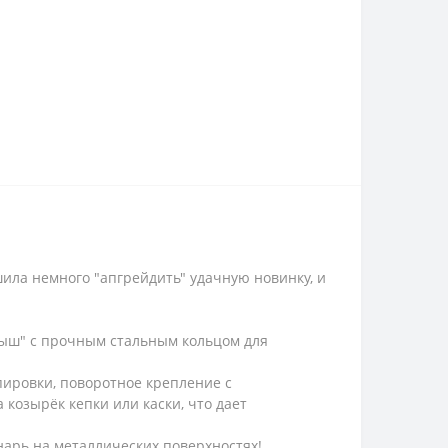
ила немного "апгрейдить" удачную новинку, и
лыш" с прочным стальным кольцом для
пировки, поворотное крепление с
 козырёк кепки или каски, что дает
онарь на металлических поверхностях!