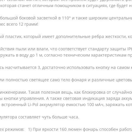
которая станет отличным помощником в ситуациях, где будет 
 большой боковой засветкой в 110° и также широким централ
вес всего 12 грамм!
й пластик, который имеет дополнительные ребра жесткости, 
йствия пыли или влаги, что соответствует стандарту защиты IP
гружать в воду до 1 м, согласно техническим характеристикам
сь насчитывается 3, достаточно использовать кнопку на само
ли полностью светящее само тело фонаря и различные цветов
женерами. Такая полезная вещь, как блокировка от случайног
ы кнопки управления. А также световая индикация заряда акк
я встроенный Li-Pol аккумулятор емкостью 100 мАч, заряжать к
улятора составляет чуть больше часа.
х режимов: 1) При яркости 160 люмен фонарь способен работа