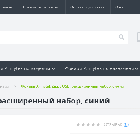
 с нами
Возврат и гарантия
Оплата и доставка
О нас
и Armytek по моделям
Фонари Armytek по назначению
онари
Фонарь Armytek Zippy USB, расширенный набор, синий
 расширенный набор, синий
Отзывы:
(0)