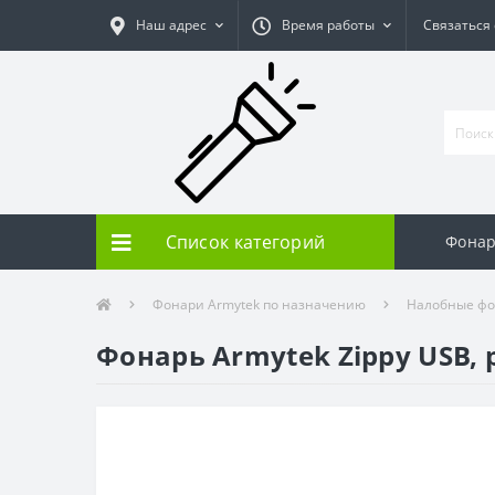
Наш адрес
Время работы
Связаться
Список категорий
Фонар
Фонари Armytek по назначению
Налобные ф
Фонарь Armytek Zippy USB,