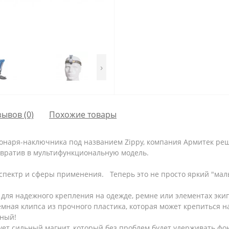
›
зывов (0)
Похожие товары
онаря-наключника под названием Zippy, компания Армитек реш
вратив в мультифункциональную модель.
 спектр и сферы применения. Теперь это не просто яркий "ма
для надежного крепления на одежде, ремне или элементах эки
мная клипса из прочного пластика, которая может крепиться на
бный!
ует сильный магнит, который без проблем будет удерживать ф