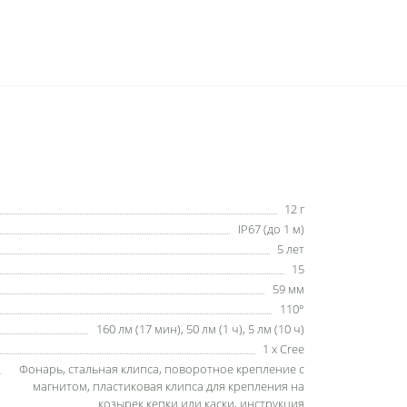
12 г
IP67 (до 1 м)
5 лет
15
59 мм
110°
160 лм (17 мин), 50 лм (1 ч), 5 лм (10 ч)
1 x Cree
Фонарь, стальная клипса, поворотное крепление с
магнитом, пластиковая клипса для крепления на
козырек кепки или каски, инструкция