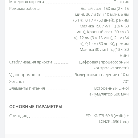
Материал корпуса
Пластик
Режимы работы
Белый свет: 150 лм (2 ч 15
мин), 36 лм (8 ч 10 мин), 5 лм
(54 ч), 0,1 лм (50 дней), режим
Маячка 150 лм/1 Гц (9 ч 50
мин); Красный свет: 30 лм (3
ч), 12 лм (9 ч 15 мин), 2 лм (54
ч), 0,1 лм (30 дней), режим
Маячка 30 лм/1 Гц (13 ч 30
мин)
Стабилизация яркости
Цифровая (процессорный
контроль яркости)
Ударопрочность
Выдерживает падение с 10 м
Хотспот
70°
Элементы питания
Встроенный Li-Pol
аккумулятор 600 мАч
ОСНОВНЫЕ ПАРАМЕТРЫ
Светодиод
LED LXNZPL69 6 (white) +
LXNZPL696 (red)