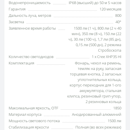
Водонепроницаемость
IP68 (высший) до 50 м 5 часов
Гарантия
120 месяцев
Дальность луча, метров
800
Засветка
40°
Заявленное время работы
1500 лм (1 ч), 800 лм (2 ч 40
мин), 350 лм (8 ч), 150 лм (22
ч), 30 лм (100 ч), 1,7 лм (85 дн),
0,15 лм (500 дн), 2 режима
Стробоскопа
Количество светодиодов
1 x Cree XHP35 HI
Комплектация
Фонарь, чехол на ремень,
темляк на руку, запасная
торцевая кнопка, 2 запасных
уплотнительных кольца,
корпус-переходник для 1-ого
аккумулятора, стальная
клипса, резиновый грип-упор,
2 резиновых кольца
Максимальная яркость, OTF
1850
Материал корпуса
Анодированный алюминий
Мощность светового потока
1500 лм
Стабилизация яркости
Полная (во всех режимах)