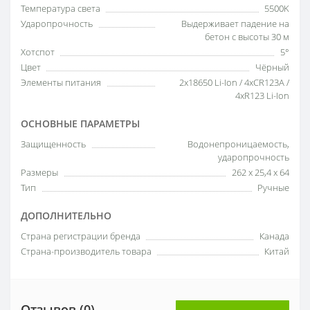
Температура света
5500K
Ударопрочность
Выдерживает падение на
бетон с высоты 30 м
Хотспот
5°
Цвет
Чёрный
Элементы питания
2x18650 Li-Ion / 4xCR123A /
4xR123 Li-Ion
ОСНОВНЫЕ ПАРАМЕТРЫ
Защищенность
Водонепроницаемость,
ударопрочность
Размеры
262 x 25,4 x 64
Тип
Ручные
ДОПОЛНИТЕЛЬНО
Страна регистрации бренда
Канада
Страна-производитель товара
Китай
Отзывов (0)