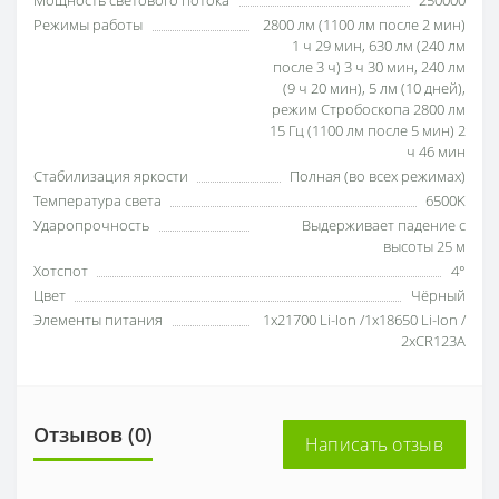
Мощность светового потока
250000
Режимы работы
2800 лм (1100 лм после 2 мин)
1 ч 29 мин, 630 лм (240 лм
после 3 ч) 3 ч 30 мин, 240 лм
(9 ч 20 мин), 5 лм (10 дней),
режим Стробоскопа 2800 лм
15 Гц (1100 лм после 5 мин) 2
ч 46 мин
Стабилизация яркости
Полная (во всех режимах)
Температура света
6500K
Ударопрочность
Выдерживает падение с
высоты 25 м
Хотспот
4°
Цвет
Чёрный
Элементы питания
1х21700 Li-Ion /1x18650 Li-Ion /
2xCR123A
Отзывов (0)
Написать отзыв