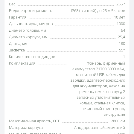
Вес
255 г
Водонепроницаемость
IP68 (высший) до 25 м 5 часов
Гарантия
10 лет
Дальность луча, метров
1000
Диаметр головы, мм
64
Диаметр корпуса, мм
25,4
Длина, мм
180
Засветка
55°
Количество светодиодов
1
Комплектация
Фонарь, фирменный
аккумулятор 21700 5000 мАч,
магнитный USB-кабель для
зарядки, адаптер-переходник
для аккумуляторов, чехол на
ремень, темляк на руку, 2
запасных уплотнительных
кольца, стальная клипса,
резиновый грипп-упор,
инструкция
Максимальная яркость, OTF
2800 лм
Материал корпуса
Анодированный алюминий