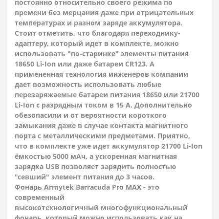
постоянно относительно своего режима по
времени без мерцания даже при отрицательных
температурах и разном заряде аккумулятора.
Стоит отметить, что благодаря переходнику-
адаптеру, который идет в комплекте, можно
использовать "по-старинке" элементы питания
18650 Li-Ion или даже батареи CR123. А
примененная технология инженеров компании
дает возможность использовать любые
перезаряжаемые батареи питания 18650 или 21700
Li-Ion с разрядным током в 15 А. Дополнительно
обезопасили и от вероятности короткого
замыкания даже в случае контакта магнитного
порта с металлическими предметами. Приятно,
что в комплекте уже идет аккумулятор 21700 Li-Ion
ёмкостью 5000 мАч, а ускоренная магнитная
зарядка USB позволяет зарядить полностью
"севший" элемент питания до 3 часов.
Фонарь Armytek Barracuda Pro MAX - это
современный
высокотехнологичный многофункциональный
фонарь, который можно использовать как на