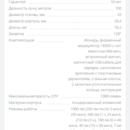
Гарантия
10 лет
Дальность луча, метров
100
Диаметр головы, мм
33
Диаметр корпуса, мм
20,4
Длина, мм
76,3
Засветка
120°
Комплектация
Фонарь, фирменный
аккумулятор 18350 Li-Ion
ёмкостью 900 мАч,
встроенный магнит,
магнитный USB кабель для
зарядки, наголовное
крепление с пластиковым
держателем, стальная клипса,
2 запасных уплотнительных
кольца, инструкция
Максимальная яркость, OTF
1000 люмен
Материал корпуса
Анодированный алюминий
Режимы работы
1000 лм (550 лм после 5 мин)
(55 мин), 440 лм (1 ч 24 мин),
210 лм (3 ч), 100 лм (6 ч 40
мин), 40 лм (16 ч 30 мин), 7 лм