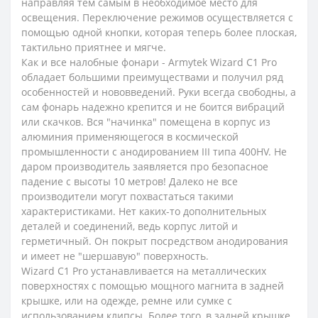
направляя тем самым в необходимое место для
освещения. Переключение режимов осуществляется с
помощью одной кнопки, которая теперь более плоская,
тактильно приятнее и мягче.
Как и все налобные фонари - Armytek Wizard C1 Pro
обладает большими преимуществами и получил ряд
особенностей и нововведений. Руки всегда свободны, а
сам фонарь надежно крепится и не боится вибраций
или скачков. Вся "начинка" помещена в корпус из
алюминия применяющегося в космической
промышленности с анодированием III типа 400HV. Не
даром производитель заявляется про безопасное
падение с высоты 10 метров! Далеко не все
производители могут похвастаться такими
характеристиками. Нет каких-то дополнительных
деталей и соединений, ведь корпус литой и
герметичный. Он покрыт посредством анодирования
и имеет не "шершавую" поверхность.
Wizard C1 Pro устанавливается на металлических
поверхностях с помощью мощного магнита в задней
крышке, или на одежде, ремне или сумке с
использованием клипсы. Более того, в задней крышке