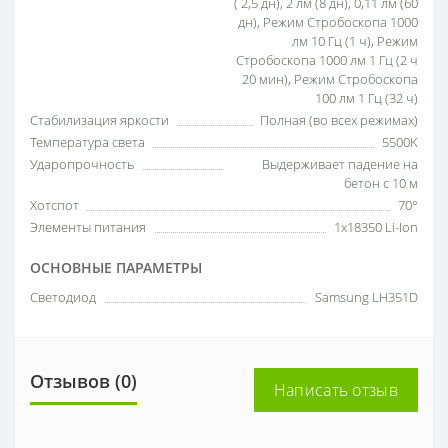
( 2,5 дн), 2 лм (8 дн), 0,11 лм (60
дн), Режим Стробоскопа 1000
лм 10 Гц (1 ч), Режим
Стробоскопа 1000 лм 1 Гц (2 ч
20 мин), Режим Стробоскопа
100 лм 1 Гц (32 ч)
Стабилизация яркости
Полная (во всех режимах)
Температура света
5500K
Ударопрочность
Выдерживает падение на
бетон с 10 м
Хотспот
70°
Элементы питания
1x18350 Li-Ion
ОСНОВНЫЕ ПАРАМЕТРЫ
Светодиод
Samsung LH351D
Отзывов (0)
Написать отзыв