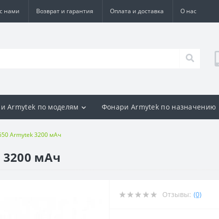
 с нами
Возврат и гарантия
Оплата и доставка
О нас
и Armytek по моделям
Фонари Armytek по назначению
650 Armytek 3200 мАч
 3200 мАч
Отзывы:
(0)